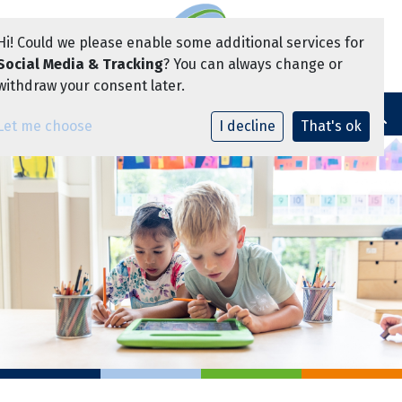
Hi! Could we please enable some additional services for
Social Media & Tracking
? You can always change or
Vacatures
withdraw your consent later.
Toggle navi
Let me choose
I decline
That's ok