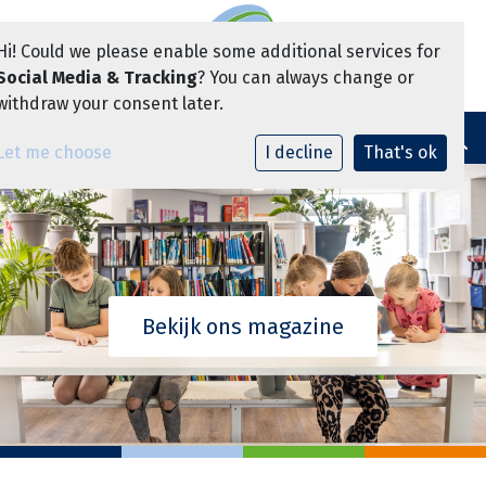
Hi! Could we please enable some additional services for
Social Media & Tracking
? You can always change or
Vacatures
withdraw your consent later.
Toggle navi
Let me choose
I decline
That's ok
Bekijk ons magazine